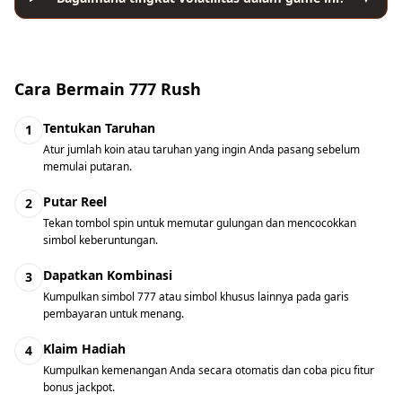
Cara Bermain 777 Rush
Tentukan Taruhan
1
Atur jumlah koin atau taruhan yang ingin Anda pasang sebelum
memulai putaran.
Putar Reel
2
Tekan tombol spin untuk memutar gulungan dan mencocokkan
simbol keberuntungan.
Dapatkan Kombinasi
3
Kumpulkan simbol 777 atau simbol khusus lainnya pada garis
pembayaran untuk menang.
Klaim Hadiah
4
Kumpulkan kemenangan Anda secara otomatis dan coba picu fitur
bonus jackpot.