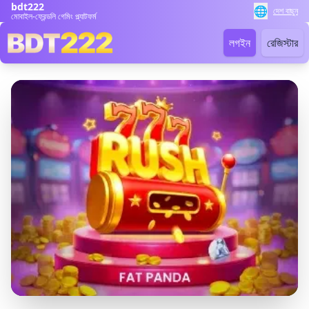
bdt222
🌐
দেশ বাছুন
মোবাইল-ফ্রেন্ডলি গেমিং প্ল্যাটফর্ম
লগইন
রেজিস্টার