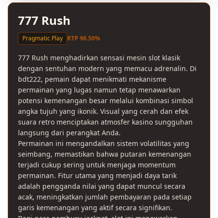
▶
777 Rush
Pragmatic Play
RTP 96.50%
777 Rush menghadirkan sensasi mesin slot klasik
dengan sentuhan modern yang memacu adrenalin. Di
bdt222, pemain dapat menikmati mekanisme
permainan yang lugas namun tetap menawarkan
potensi kemenangan besar melalui kombinasi simbol
angka tujuh yang ikonik. Visual yang cerah dan efek
suara retro menciptakan atmosfer kasino sungguhan
langsung dari perangkat Anda.
Permainan ini mengandalkan sistem volatilitas yang
seimbang, memastikan bahwa putaran kemenangan
terjadi cukup sering untuk menjaga momentum
permainan. Fitur utama yang menjadi daya tarik
adalah pengganda nilai yang dapat muncul secara
acak, meningkatkan jumlah pembayaran pada setiap
garis kemenangan yang aktif secara signifikan.