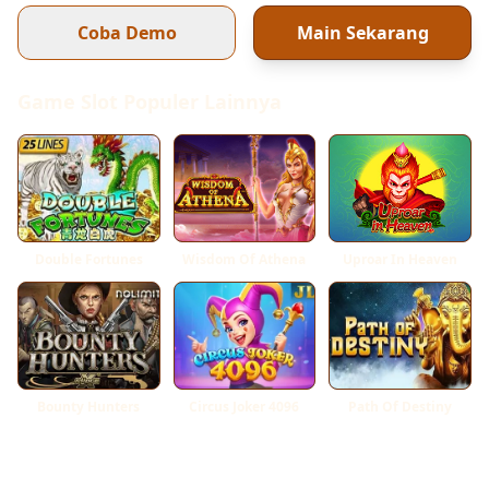
Coba Demo
Main Sekarang
Game Slot Populer Lainnya
Double Fortunes
Wisdom Of Athena
Uproar In Heaven
Bounty Hunters
Circus Joker 4096
Path Of Destiny