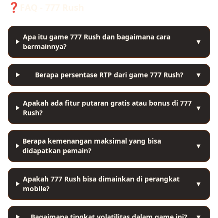
❓
FAQ - 777 Rush
Apa itu game 777 Rush dan bagaimana cara
▼
bermainnya?
Berapa persentase RTP dari game 777 Rush?
▼
Apakah ada fitur putaran gratis atau bonus di 777
▼
Rush?
Berapa kemenangan maksimal yang bisa
▼
didapatkan pemain?
Apakah 777 Rush bisa dimainkan di perangkat
▼
mobile?
Bagaimana tingkat volatilitas dalam game ini?
▼