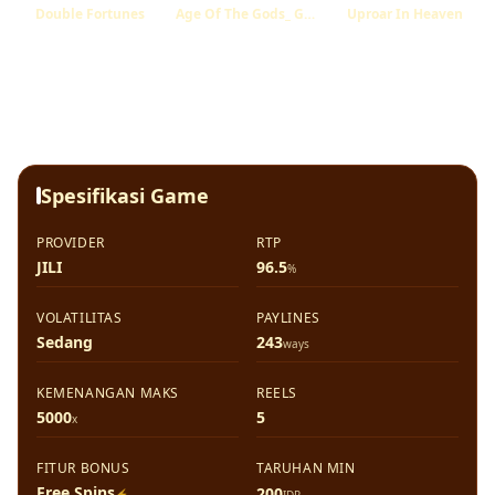
Double Fortunes
Age Of The Gods_ God Of Storms
Uproar In Heaven
Spesifikasi Game
PROVIDER
RTP
JILI
96.5
%
VOLATILITAS
PAYLINES
Sedang
243
ways
KEMENANGAN MAKS
REELS
5000
5
x
FITUR BONUS
TARUHAN MIN
Free Spins
200
⚡
IDR