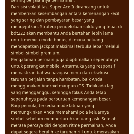
seiring berjalannya permainan.
Dari sisi volatilitas, Super Ace Ii dirancang untuk
memberikan keseimbangan antara kemenangan kecil
yang sering dan pembayaran besar yang
mengejutkan. Strategi pengelolaan saldo yang tepat di
bdt222 akan membantu Anda bertahan lebih lama
untuk memicu mode bonus, di mana peluang
mendapatkan jackpot maksimal terbuka lebar melalui
simbol-simbol premium.
Pengalaman bermain juga dioptimalkan sepenuhnya
untuk perangkat mobile. Antarmuka yang responsif
memastikan bahwa navigasi menu dan eksekusi
taruhan berjalan tanpa hambatan, baik Anda
menggunakan Android maupun iOS. Tidak ada lag
yang mengganggu, sehingga fokus Anda tetap
sepenuhnya pada perburuan kemenangan besar.
Bagi pemula, tersedia mode latihan yang
memungkinkan Anda memahami pola keluarnya
simbol sebelum mempertaruhkan uang asli. Setelah
merasa percaya diri dengan ritme permainan, Anda
dapat segera beralih ke taruhan riil untuk merasakan